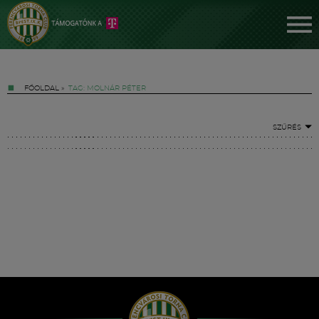
FŐOLDAL
»
TAG: MOLNÁR PÉTER
SZŰRÉS
Jegyek
FM YouTube +
Hírek