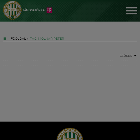
FŐOLDAL
»
TAG: MOLNÁR PÉTER
SZŰRÉS
Jegyek
FM YouTube +
Hírek