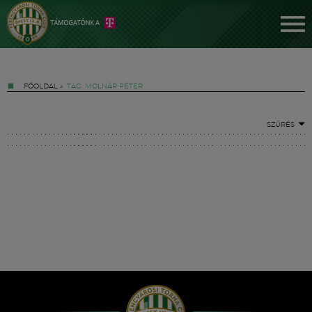
FŐOLDAL
»
TAG: MOLNÁR PÉTER
SZŰRÉS
Jegyek
FM YouTube +
Hírek