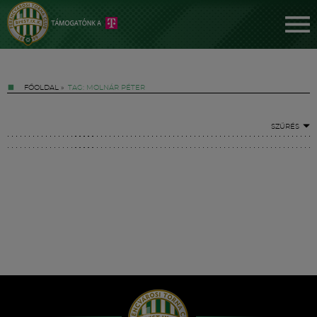
FŐOLDAL
»
TAG: MOLNÁR PÉTER
SZŰRÉS
Jegyek
FM YouTube +
Hírek