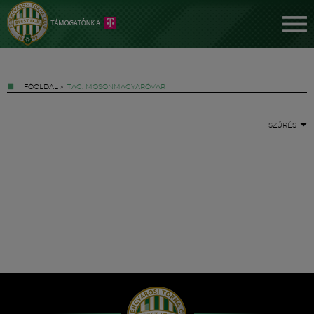
FŐOLDAL
»
TAG: MOSONMAGYARÓVÁR
SZŰRÉS
Jegyek
FM YouTube +
Hírek