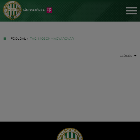
FŐOLDAL
»
TAG: MOSONMAGYARÓVÁR
SZŰRÉS
Jegyek
FM YouTube +
Hírek