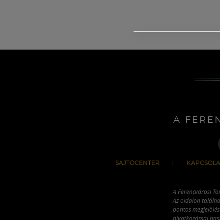
A FERE
SAJTÓCENTER
KAPCSOLA
A Ferencvárosi To
Az oldalon találha
pontos megjelölésé
hivatkozással has