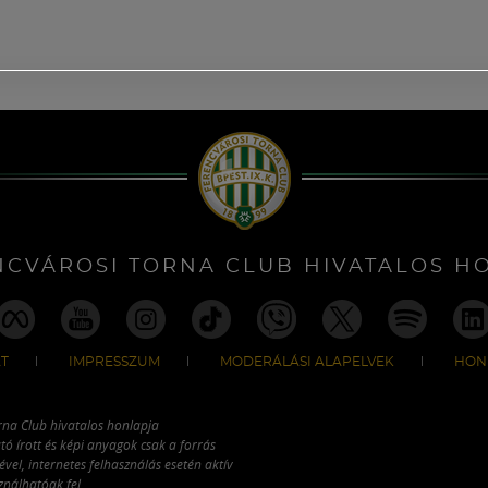
NCVÁROSI TORNA CLUB HIVATALOS H
T
IMPRESSZUM
MODERÁLÁSI ALAPELVEK
HON
rna Club hivatalos honlapja
tó írott és képi anyagok csak a forrás
vel, internetes felhasználás esetén aktív
ználhatóak fel.