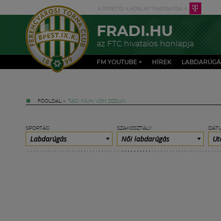
FRADI.HU
az FTC hivatalos honlapja
FM YOUTUBE +
HÍREK
LABDARÚGÁ
FŐOLDAL
»
TAG: MUN VON DZSUN
SPORTÁG
SZAKOSZTÁLY
DÁT
Labdarúgás
Női labdarúgás
Ut