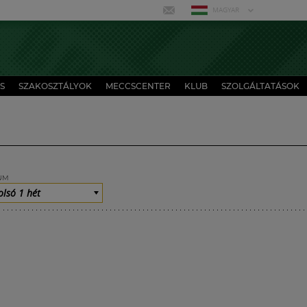
MAGYAR
S
SZAKOSZTÁLYOK
MECCSCENTER
KLUB
SZOLGÁLTATÁSOK
UM
olsó 1 hét