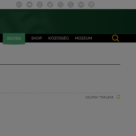
SHOP
KÖZÖSSÉG
MÚZEUM
JEGYEK
SZŰRŐK TÖRLÉSE