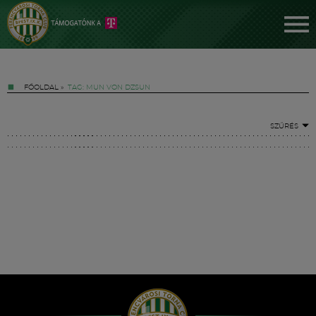
FŐOLDAL
»
TAG: MUN VON DZSUN
SZŰRÉS
Jegyek
FM YouTube +
Hírek