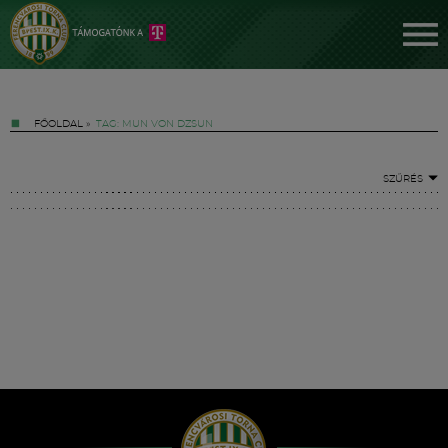
FŐOLDAL
»
TAG: MUN VON DZSUN
SZŰRÉS
Jegyek
FM YouTube +
Hírek