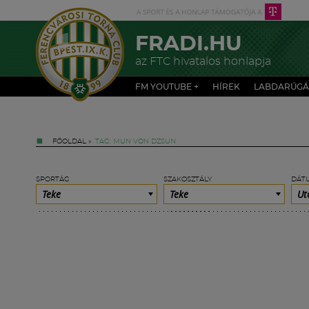
FRADI.HU
az FTC hivatalos honlapja
FM YOUTUBE +
HÍREK
LABDARÚGÁ
FŐOLDAL
»
TAG: MUN VON DZSUN
SPORTÁG
SZAKOSZTÁLY
DÁT
Teke
Teke
Ut