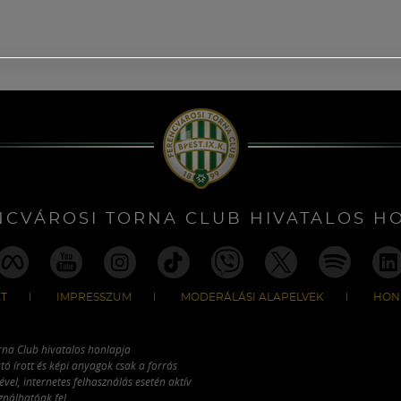
NCVÁROSI TORNA CLUB HIVATALOS H
T
IMPRESSZUM
MODERÁLÁSI ALAPELVEK
HON
rna Club hivatalos honlapja
tó írott és képi anyagok csak a forrás
vel, internetes felhasználás esetén aktív
ználhatóak fel.