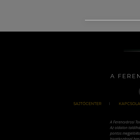
A FERE
SAJTÓCENTER
KAPCSOLA
A Ferencvárosi To
Az oldalon találha
pontos megjelölésé
hivatkozással has