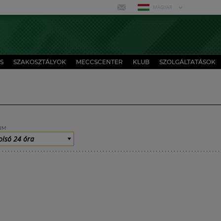
MAGYAR
S
SZAKOSZTÁLYOK
MECCSCENTER
KLUB
SZOLGÁLTATÁSOK
UM
olsó 24 óra