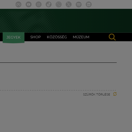
SHOP
KÖZÖSSÉG
MÚZEUM
JEGYEK
SZŰRŐK TÖRLÉSE