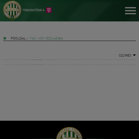
FŐOLDAL
»
TAG: NŐI KÉZILADBA
SZŰRÉS
Jegyek
FM YouTube +
Hírek