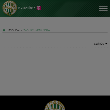
FŐOLDAL
»
TAG: NŐI KÉZILADBA
SZŰRÉS
Jegyek
FM YouTube +
Hírek