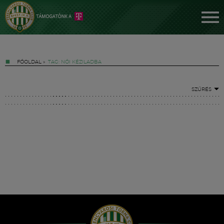
FŐOLDAL
»
TAG: NŐI KÉZILADBA
SZŰRÉS
Jegyek
FM YouTube +
Hírek