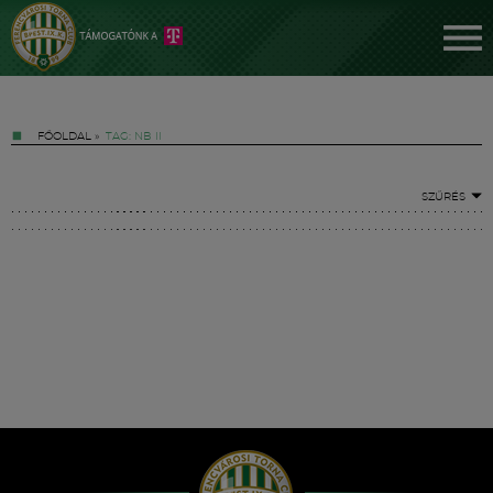
FŐOLDAL
»
TAG: NB II
SZŰRÉS
Jegyek
FM YouTube +
Hírek