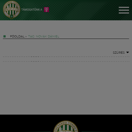
FŐOLDAL
»
TAG: NOVÁK DÁNIEL
SZŰRÉS
Jegyek
FM YouTube +
Hírek