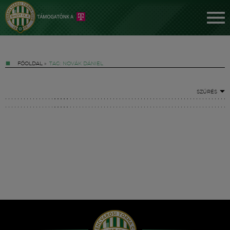
FŐOLDAL
»
TAG: NOVÁK DÁNIEL
SZŰRÉS
Jegyek
FM YouTube +
Hírek