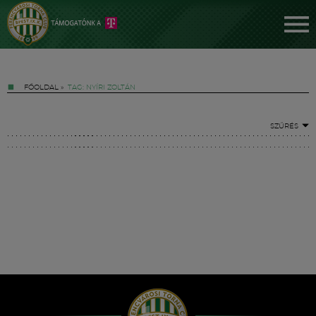
FŐOLDAL
»
TAG: NYÍRI ZOLTÁN
SZŰRÉS
Jegyek
FM YouTube +
Hírek