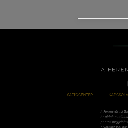
A FERE
SAJTÓCENTER
KAPCSOLA
A Ferencvárosi To
Az oldalon találha
pontos megjelölésé
hivatkozással has