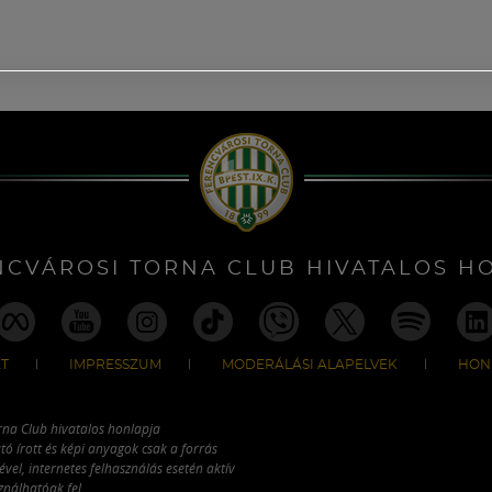
NCVÁROSI TORNA CLUB HIVATALOS H
T
IMPRESSZUM
MODERÁLÁSI ALAPELVEK
HON
rna Club hivatalos honlapja
tó írott és képi anyagok csak a forrás
vel, internetes felhasználás esetén aktív
ználhatóak fel.