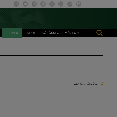
SHOP
KÖZÖSSÉG
MÚZEUM
JEGYEK
SZŰRŐK TÖRLÉSE