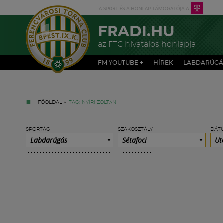
FRADI.HU
az FTC hivatalos honlapja
FM YOUTUBE +
HÍREK
LABDARÚGÁ
FŐOLDAL
»
TAG: NYÍRI ZOLTÁN
SPORTÁG
SZAKOSZTÁLY
DÁT
Labdarúgás
Sétafoci
Ut