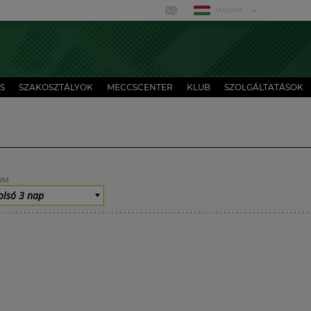
MAGYAR
S
SZAKOSZTÁLYOK
MECCSCENTER
KLUB
SZOLGÁLTATÁSOK
UM
olsó 3 nap