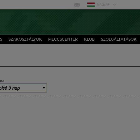
MAGYAR
S
SZAKOSZTÁLYOK
MECCSCENTER
KLUB
SZOLGÁLTATÁSOK
UM
olsó 3 nap