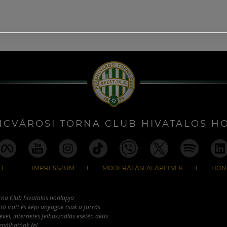
NCVÁROSI TORNA CLUB HIVATALOS H
T
IMPRESSZUM
MODERÁLÁSI ALAPELVEK
HON
rna Club hivatalos honlapja
tó írott és képi anyagok csak a forrás
vel, internetes felhasználás esetén aktív
ználhatóak fel.