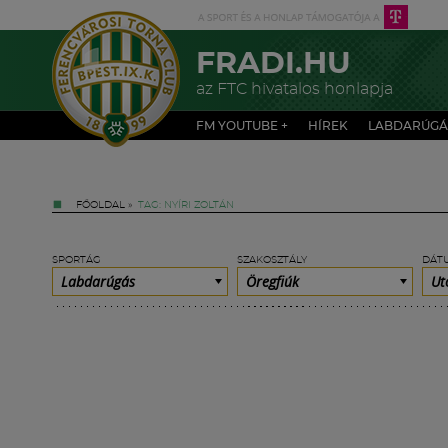
FRADI.HU
az FTC hivatalos honlapja
FM YOUTUBE +
HÍREK
LABDARÚGÁ
FŐOLDAL
»
TAG: NYÍRI ZOLTÁN
SPORTÁG
SZAKOSZTÁLY
DÁT
Labdarúgás
Öregfiúk
Ut