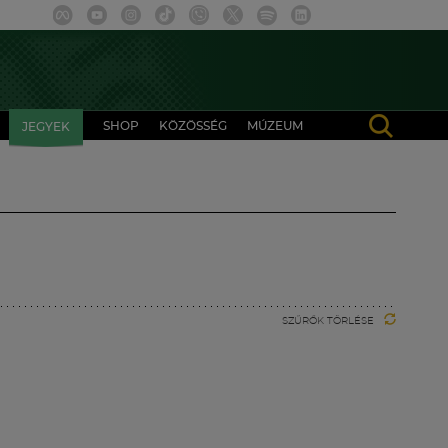
SHOP
KÖZÖSSÉG
MÚZEUM
JEGYEK
SZŰRŐK TÖRLÉSE