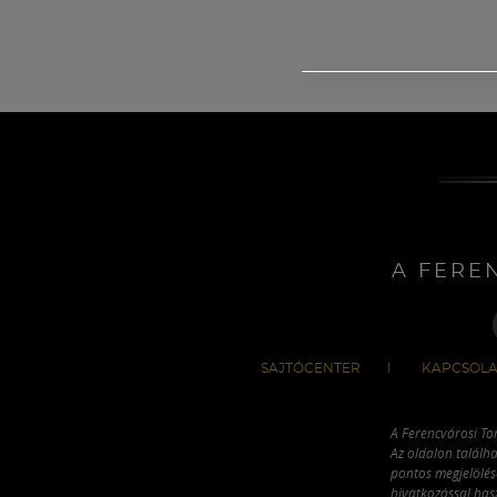
A FERE
SAJTÓCENTER
KAPCSOLA
A Ferencvárosi To
Az oldalon találha
pontos megjelölésé
hivatkozással has