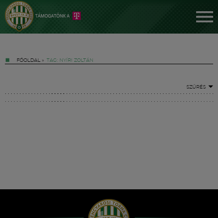
FŐOLDAL
»
TAG: NYÍRI ZOLTÁN
SZŰRÉS
Jegyek
FM YouTube +
Hírek