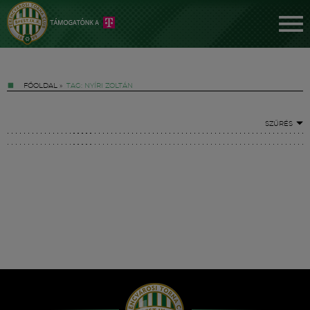
FŐOLDAL
»
TAG: NYÍRI ZOLTÁN
SZŰRÉS
Jegyek
FM YouTube +
Hírek