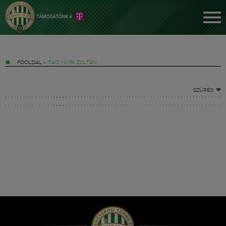
FŐOLDAL
»
TAG: NYÍRI ZOLTÁN
SZŰRÉS
Jegyek
FM YouTube +
Hírek