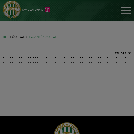
FŐOLDAL
»
TAG: NYÍRI ZOLTÁN
SZŰRÉS
Jegyek
FM YouTube +
Hírek