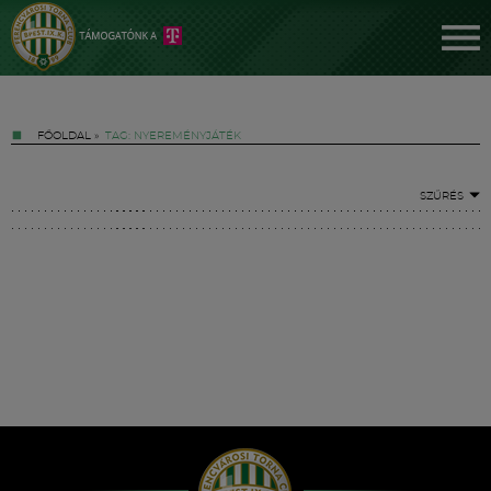
FŐOLDAL
»
TAG: NYEREMÉNYJÁTÉK
SZŰRÉS
Jegyek
FM YouTube +
Hírek