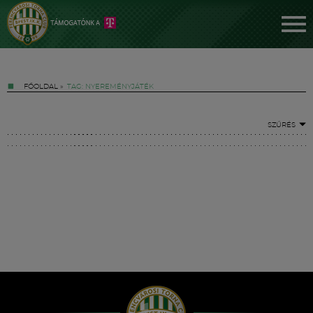
FŐOLDAL
»
TAG: NYEREMÉNYJÁTÉK
SZŰRÉS
Jegyek
FM YouTube +
Hírek