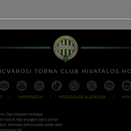
NCVÁROSI TORNA CLUB HIVATALOS H
T
IMPRESSZUM
MODERÁLÁSI ALAPELVEK
HON
rna Club hivatalos honlapja
tó írott és képi anyagok csak a forrás
vel, internetes felhasználás esetén aktív
ználhatóak fel.