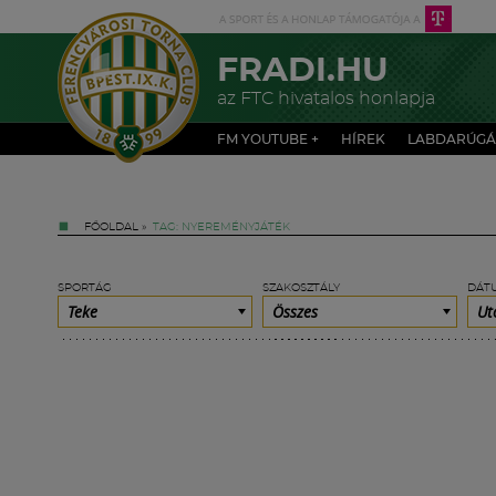
FRADI.HU
az FTC hivatalos honlapja
FM YOUTUBE +
HÍREK
LABDARÚGÁ
FŐOLDAL
»
TAG: NYEREMÉNYJÁTÉK
SPORTÁG
SZAKOSZTÁLY
DÁT
Teke
Összes
Ut