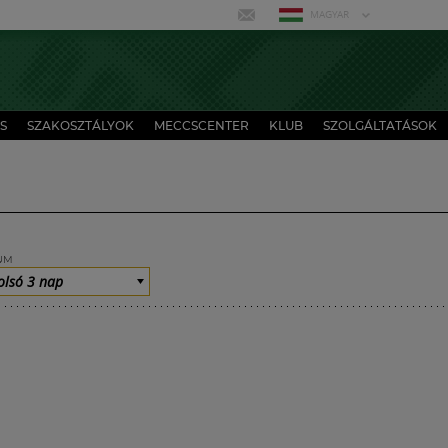
MAGYAR
S
SZAKOSZTÁLYOK
MECCSCENTER
KLUB
SZOLGÁLTATÁSOK
UM
olsó 3 nap