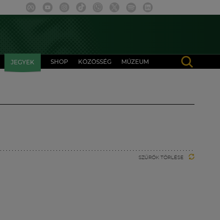
SHOP
KÖZÖSSÉG
MÚZEUM
JEGYEK
SZŰRŐK TÖRLÉSE