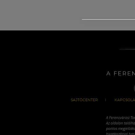
A FERE
SAJTÓCENTER
KAPCSOLA
A Ferencvárosi To
Az oldalon találha
pontos megjelölésé
hivatkozással has