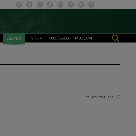
SHOP
KÖZÖSSÉG
MÚZEUM
JEGYEK
SZŰRŐK TÖRLÉSE