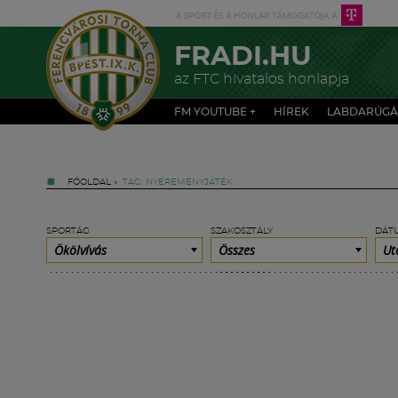
FRADI.HU
az FTC hivatalos honlapja
FM YOUTUBE +
HÍREK
LABDARÚGÁ
FŐOLDAL
»
TAG: NYEREMÉNYJÁTÉK
SPORTÁG
SZAKOSZTÁLY
DÁT
Ökölvívás
Összes
Ut