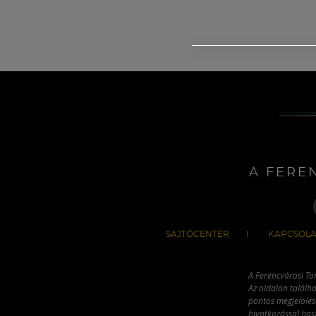
A FERE
SAJTÓCENTER
KAPCSOLA
A Ferencvárosi To
Az oldalon találha
pontos megjelölésé
hivatkozással has