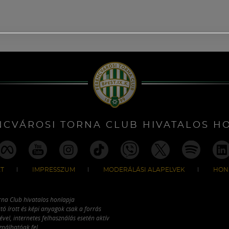
NCVÁROSI TORNA CLUB HIVATALOS H
T
IMPRESSZUM
MODERÁLÁSI ALAPELVEK
HON
rna Club hivatalos honlapja
tó írott és képi anyagok csak a forrás
vel, internetes felhasználás esetén aktív
ználhatóak fel.