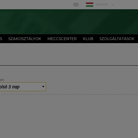
MAGYAR
S
SZAKOSZTÁLYOK
MECCSCENTER
KLUB
SZOLGÁLTATÁSOK
UM
olsó 3 nap