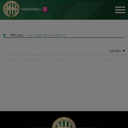
FŐOLDAL
»
TAG: ODENSE HANDBOLD
SZŰRÉS
Jegyek
FM YouTube +
Hírek