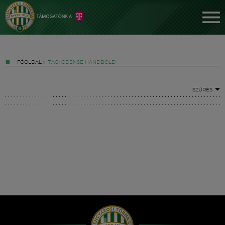
FŐOLDAL
»
TAG: ODENSE HANDBOLD
SZŰRÉS
Jegyek
FM YouTube +
Hírek