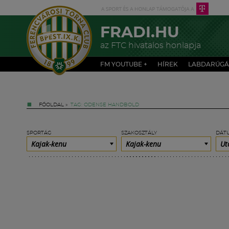
FRADI.HU
az FTC hivatalos honlapja
FM YOUTUBE +
HÍREK
LABDARÚGÁ
FŐOLDAL
»
TAG: ODENSE HANDBOLD
SPORTÁG
SZAKOSZTÁLY
DÁT
Kajak-kenu
Kajak-kenu
Ut