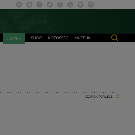
SHOP
KÖZÖSSÉG
MÚZEUM
JEGYEK
SZŰRŐK TÖRLÉSE