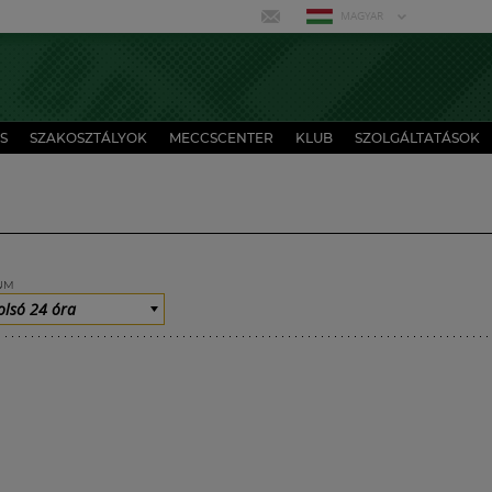
MAGYAR
S
SZAKOSZTÁLYOK
MECCSCENTER
KLUB
SZOLGÁLTATÁSOK
UM
olsó 24 óra