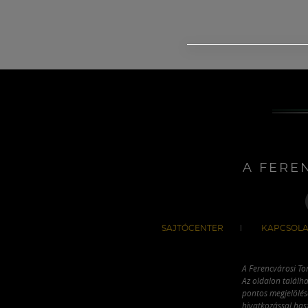
A FERE
SAJTÓCENTER
KAPCSOLA
A Ferencvárosi To
Az oldalon találha
pontos megjelölésé
hivatkozással has