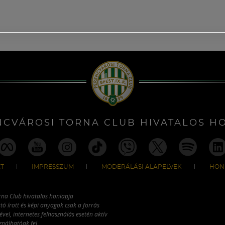
NCVÁROSI TORNA CLUB HIVATALOS H
T
IMPRESSZUM
MODERÁLÁSI ALAPELVEK
HON
rna Club hivatalos honlapja
tó írott és képi anyagok csak a forrás
vel, internetes felhasználás esetén aktív
ználhatóak fel.