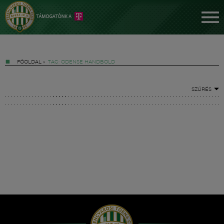
FŐOLDAL
»
TAG: ODENSE HANDBOLD
SZŰRÉS
Jegyek
FM YouTube +
Hírek