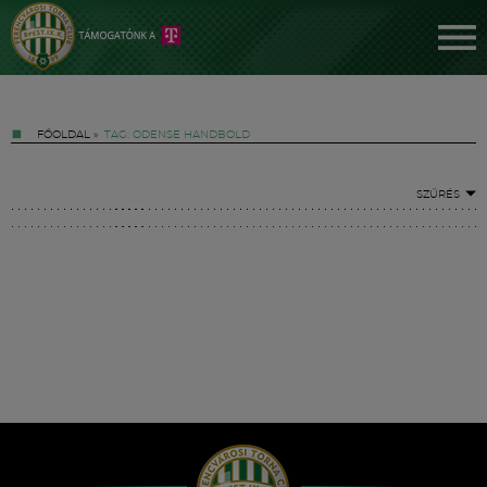
FŐOLDAL
»
TAG: ODENSE HANDBOLD
SZŰRÉS
Jegyek
FM YouTube +
Hírek