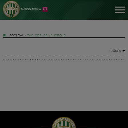
FŐOLDAL
»
TAG: ODENSE HANDBOLD
SZŰRÉS
Jegyek
FM YouTube +
Hírek