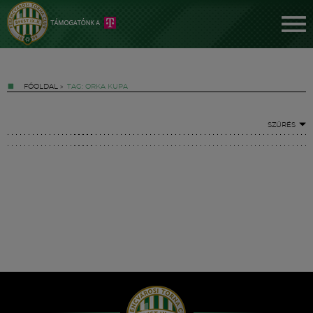
FŐOLDAL
»
TAG: ORKA KUPA
SZŰRÉS
Jegyek
FM YouTube +
Hírek