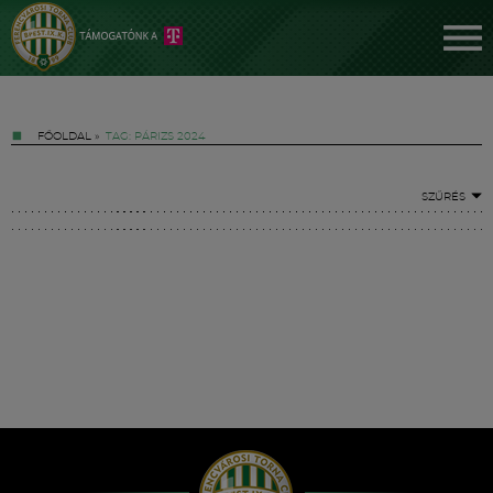
FŐOLDAL
»
TAG: PÁRIZS 2024
SZŰRÉS
Jegyek
FM YouTube +
Hírek