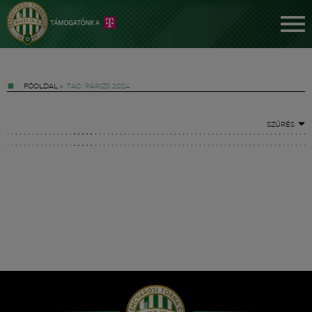
FŐOLDAL
»
TAG: PÁRIZS 2024
SZŰRÉS
Jegyek
FM YouTube +
Hírek