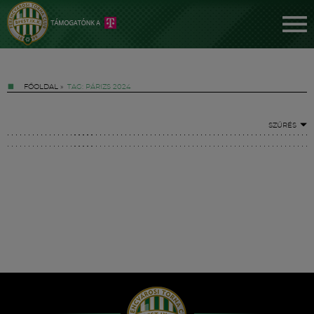
FŐOLDAL
»
TAG: PÁRIZS 2024
SZŰRÉS
Jegyek
FM YouTube +
Hírek