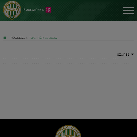
FŐOLDAL
»
TAG: PÁRIZS 2024
SZŰRÉS
Jegyek
FM YouTube +
Hírek