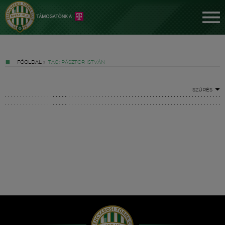
FŐOLDAL
»
TAG: PÁSZTOR ISTVÁN
SZŰRÉS
Jegyek
FM YouTube +
Hírek