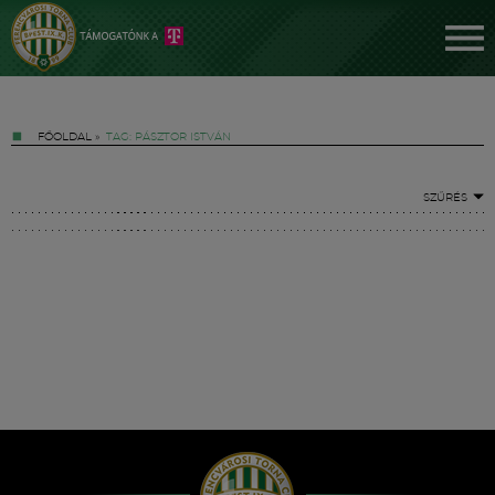
FŐOLDAL
»
TAG: PÁSZTOR ISTVÁN
SZŰRÉS
Jegyek
FM YouTube +
Hírek