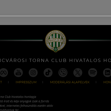
NCVÁROSI TORNA CLUB HIVATALOS H
T
IMPRESSZUM
MODERÁLÁSI ALAPELVEK
HON
rna Club hivatalos honlapja
tó írott és képi anyagok csak a forrás
vel, internetes felhasználás esetén aktív
ználhatóak fel.