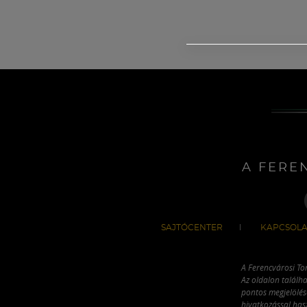
A FERE
SAJTÓCENTER
KAPCSOLA
A Ferencvárosi To
Az oldalon találha
pontos megjelölésé
hivatkozással has