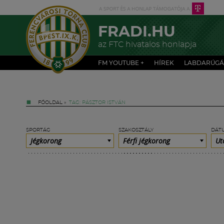
FRADI.HU
az FTC hivatalos honlapja
FM YOUTUBE +
HÍREK
LABDARÚGÁ
FŐOLDAL
»
TAG: PÁSZTOR ISTVÁN
SPORTÁG
SZAKOSZTÁLY
DÁT
Jégkorong
Férfi jégkorong
Ut