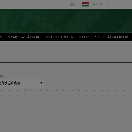
MAGYAR
S
SZAKOSZTÁLYOK
MECCSCENTER
KLUB
SZOLGÁLTATÁSOK
UM
olsó 24 óra