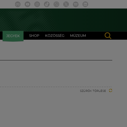
SHOP
KÖZÖSSÉG
MÚZEUM
JEGYEK
SZŰRŐK TÖRLÉSE