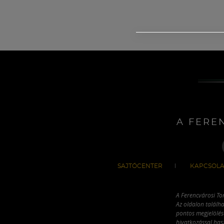
A FERE
SAJTÓCENTER
KAPCSOLA
A Ferencvárosi To
Az oldalon találha
pontos megjelölésé
hivatkozással has