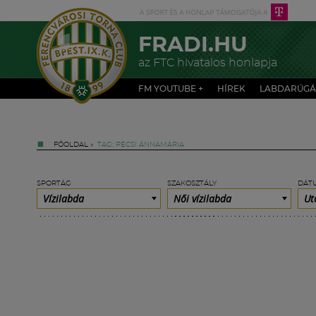
FRADI.HU
az FTC hivatalos honlapja
FM YOUTUBE +
HÍREK
LABDARÚGÁ
FŐOLDAL
»
TAG: PÉCSI ANNAMÁRIA
SPORTÁG
SZAKOSZTÁLY
DÁT
Vízilabda
Női vízilabda
Ut