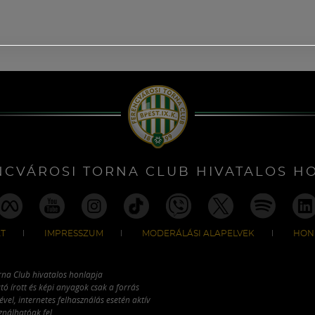
NCVÁROSI TORNA CLUB HIVATALOS H
T
IMPRESSZUM
MODERÁLÁSI ALAPELVEK
HON
rna Club hivatalos honlapja
tó írott és képi anyagok csak a forrás
vel, internetes felhasználás esetén aktív
ználhatóak fel.