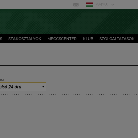
MAGYAR
S
SZAKOSZTÁLYOK
MECCSCENTER
KLUB
SZOLGÁLTATÁSOK
UM
olsó 24 óra