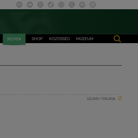
SHOP
KÖZÖSSÉG
MÚZEUM
JEGYEK
SZŰRŐK TÖRLÉSE