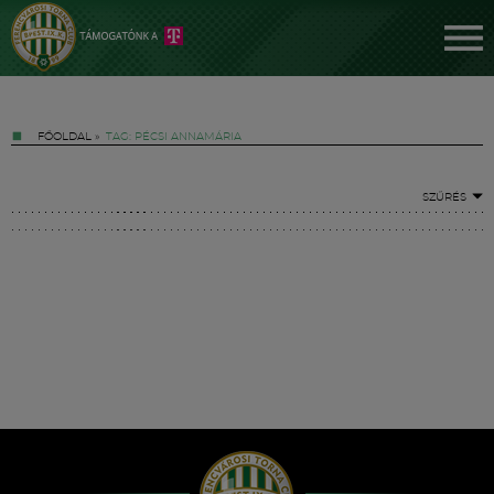
FŐOLDAL
»
TAG: PÉCSI ANNAMÁRIA
SZŰRÉS
Jegyek
FM YouTube +
Hírek