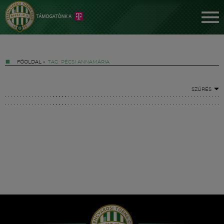
FŐOLDAL
»
TAG: PÉCSI ANNAMÁRIA
SZŰRÉS
Jegyek
FM YouTube +
Hírek