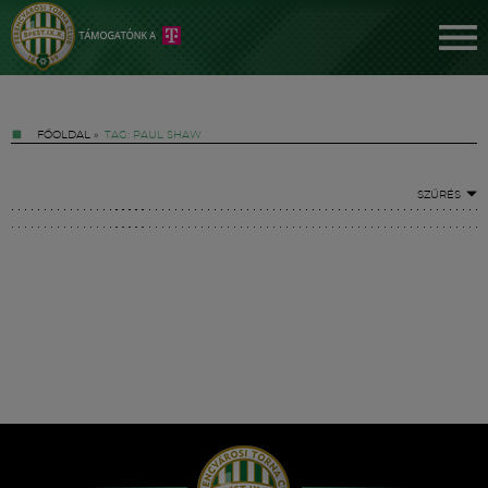
FŐOLDAL
»
TAG: PAUL SHAW
SZŰRÉS
Jegyek
FM YouTube +
Hírek