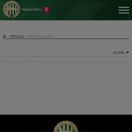
FŐOLDAL
»
TAG: PAUL SHAW
SZŰRÉS
Jegyek
FM YouTube +
Hírek