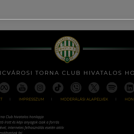
NCVÁROSI TORNA CLUB HIVATALOS H
T
IMPRESSZUM
MODERÁLÁSI ALAPELVEK
HON
rna Club hivatalos honlapja
tó írott és képi anyagok csak a forrás
vel, internetes felhasználás esetén aktív
ználhatóak fel.