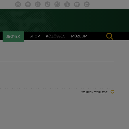
SHOP
KÖZÖSSÉG
MÚZEUM
JEGYEK
SZŰRŐK TÖRLÉSE