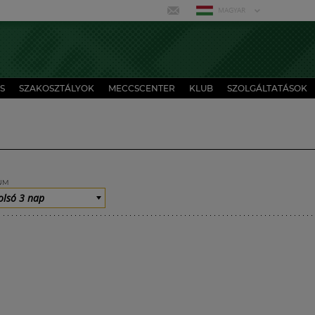
MAGYAR
S
SZAKOSZTÁLYOK
MECCSCENTER
KLUB
SZOLGÁLTATÁSOK
UM
olsó 3 nap