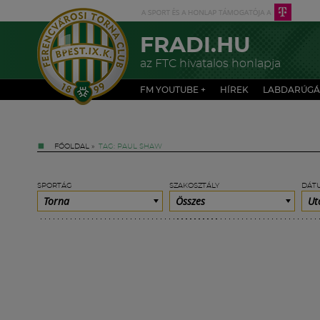
FRADI.HU
az FTC hivatalos honlapja
FM YOUTUBE +
HÍREK
LABDARÚGÁ
FŐOLDAL
»
TAG: PAUL SHAW
SPORTÁG
SZAKOSZTÁLY
DÁT
Torna
Összes
Ut