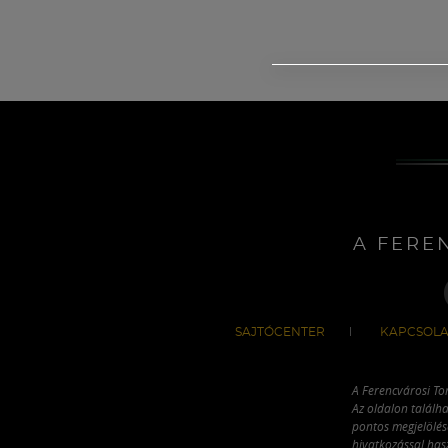
A FERE
SAJTÓCENTER
KAPCSOLA
A Ferencvárosi To
Az oldalon találha
pontos megjelölésé
hivatkozással has