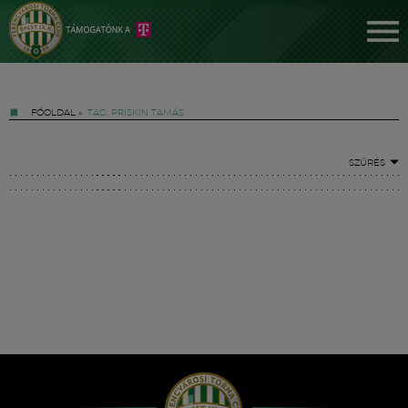
FŐOLDAL
»
TAG: PRISKIN TAMÁS
SZŰRÉS
Jegyek
FM YouTube +
Hírek