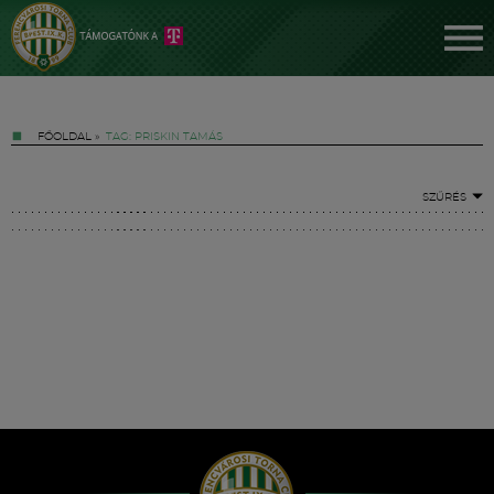
FŐOLDAL
»
TAG: PRISKIN TAMÁS
SZŰRÉS
Jegyek
FM YouTube +
Hírek