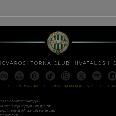
NCVÁROSI TORNA CLUB HIVATALOS H
T
IMPRESSZUM
MODERÁLÁSI ALAPELVEK
HON
rna Club hivatalos honlapja
tó írott és képi anyagok csak a forrás
vel, internetes felhasználás esetén aktív
ználhatóak fel.