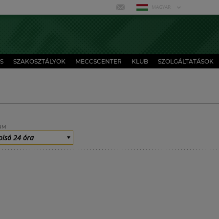
MAGYAR
S
SZAKOSZTÁLYOK
MECCSCENTER
KLUB
SZOLGÁLTATÁSOK
UM
olsó 24 óra