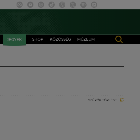
SHOP
KÖZÖSSÉG
MÚZEUM
JEGYEK
SZŰRŐK TÖRLÉSE