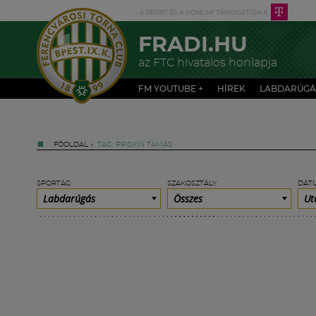
FRADI.HU
az FTC hivatalos honlapja
FM YOUTUBE +
HÍREK
LABDARÚGÁ
FŐOLDAL
»
TAG: PRISKIN TAMÁS
SPORTÁG
SZAKOSZTÁLY
DÁT
Labdarúgás
Összes
Ut