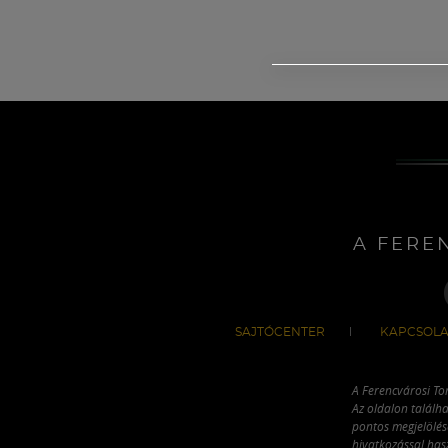
A FERE
SAJTÓCENTER
KAPCSOLA
A Ferencvárosi To
Az oldalon találha
pontos megjelölésé
hivatkozással has